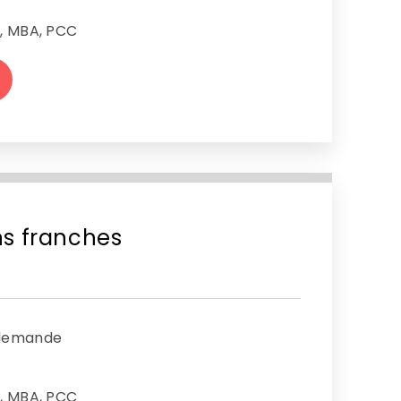
s, MBA, PCC
ns franches
 demande
s, MBA, PCC