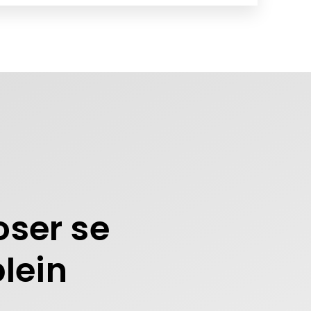
oser se
lein