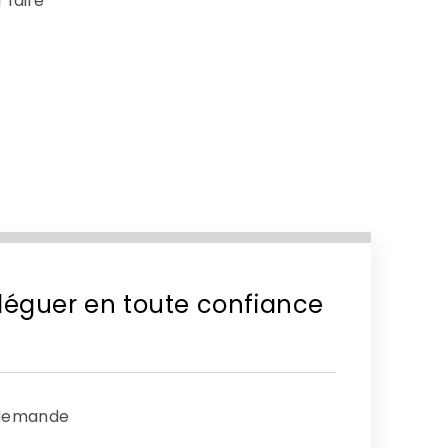
 faire
déléguer en toute confiance
 demande