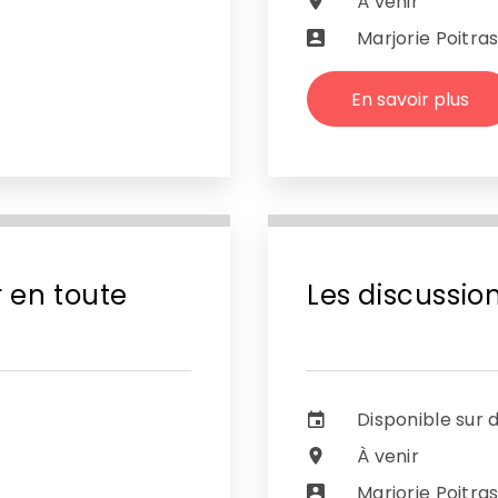
À venir
Marjorie Poitra
En savoir plus
 en toute
Les discussio
Disponible sur
À venir
Marjorie Poitra